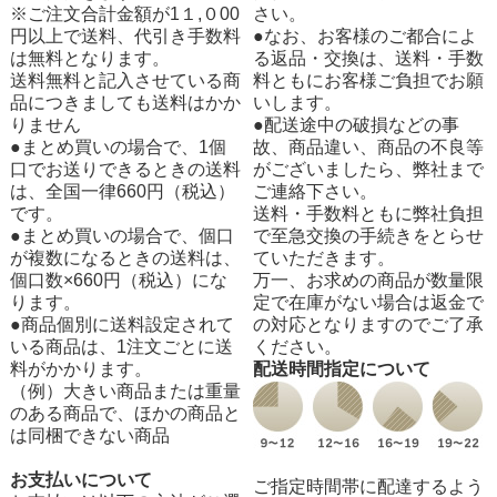
※ご注文合計金額が1１,０00
さい。
円以上で送料、代引き手数料
●なお、お客様のご都合によ
は無料となります。
る返品・交換は、送料・手数
送料無料と記入させている商
料ともにお客様ご負担でお願
品につきましても送料はかか
いします。
りません
●配送途中の破損などの事
●まとめ買いの場合で、1個
故、商品違い、商品の不良等
口でお送りできるときの送料
がございましたら、弊社まで
は、全国一律660円（税込）
ご連絡下さい。
です。
送料・手数料ともに弊社負担
●まとめ買いの場合で、個口
で至急交換の手続きをとらせ
が複数になるときの送料は、
ていただきます。
個口数×660円（税込）にな
万一、お求めの商品が数量限
ります。
定で在庫がない場合は返金で
●商品個別に送料設定されて
の対応となりますのでご了承
いる商品は、1注文ごとに送
ください。
料がかかります。
配送時間指定について
（例）大きい商品または重量
のある商品で、ほかの商品と
は同梱できない商品
お支払いについて
ご指定時間帯に配達するよう