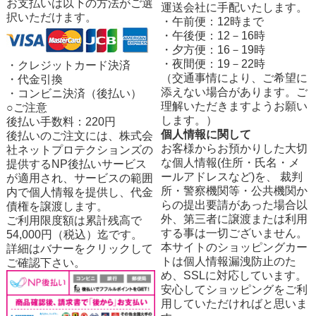
お支払いは以下の方法がご選
運送会社に手配いたします。
択いただけます。
・午前便：12時まで
・午後便：12－16時
・夕方便：16－19時
・夜間便：19－22時
・クレジットカード決済
（交通事情により、ご希望に
・代金引換
添えない場合があります。ご
・コンビニ決済（後払い）
理解いただきますようお願い
○ご注意
します。）
後払い手数料：220円
個人情報に関して
後払いのご注文には、株式会
お客様からお預かりした大切
社ネットプロテクションズの
な個人情報(住所・氏名・メ
提供するNP後払いサービス
ールアドレスなど)を、 裁判
が適用され、サービスの範囲
所・警察機関等・公共機関か
内で個人情報を提供し、代金
らの提出要請があった場合以
債権を譲渡します。
外、第三者に譲渡または利用
ご利用限度額は累計残高で
する事は一切ございません。
54,000円（税込）迄です。
本サイトのショッピングカー
詳細はバナーをクリックして
トは個人情報漏洩防止のた
ご確認下さい。
め、SSLに対応しています。
安心してショッピングをご利
用していただければと思いま