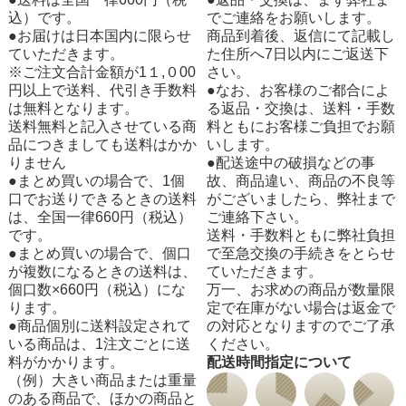
込）です。
でご連絡をお願いします。
●お届けは日本国内に限らせ
商品到着後、返信にて記載し
ていただきます。
た住所へ7日以内にご返送下
※ご注文合計金額が1１,０00
さい。
円以上で送料、代引き手数料
●なお、お客様のご都合によ
は無料となります。
る返品・交換は、送料・手数
送料無料と記入させている商
料ともにお客様ご負担でお願
品につきましても送料はかか
いします。
りません
●配送途中の破損などの事
●まとめ買いの場合で、1個
故、商品違い、商品の不良等
口でお送りできるときの送料
がございましたら、弊社まで
は、全国一律660円（税込）
ご連絡下さい。
です。
送料・手数料ともに弊社負担
●まとめ買いの場合で、個口
で至急交換の手続きをとらせ
が複数になるときの送料は、
ていただきます。
個口数×660円（税込）にな
万一、お求めの商品が数量限
ります。
定で在庫がない場合は返金で
●商品個別に送料設定されて
の対応となりますのでご了承
いる商品は、1注文ごとに送
ください。
料がかかります。
配送時間指定について
（例）大きい商品または重量
のある商品で、ほかの商品と