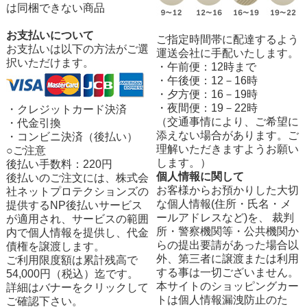
は同梱できない商品
お支払いについて
ご指定時間帯に配達するよう
お支払いは以下の方法がご選
運送会社に手配いたします。
択いただけます。
・午前便：12時まで
・午後便：12－16時
・夕方便：16－19時
・夜間便：19－22時
・クレジットカード決済
（交通事情により、ご希望に
・代金引換
添えない場合があります。ご
・コンビニ決済（後払い）
理解いただきますようお願い
○ご注意
します。）
後払い手数料：220円
個人情報に関して
後払いのご注文には、株式会
お客様からお預かりした大切
社ネットプロテクションズの
な個人情報(住所・氏名・メ
提供するNP後払いサービス
ールアドレスなど)を、 裁判
が適用され、サービスの範囲
所・警察機関等・公共機関か
内で個人情報を提供し、代金
らの提出要請があった場合以
債権を譲渡します。
外、第三者に譲渡または利用
ご利用限度額は累計残高で
する事は一切ございません。
54,000円（税込）迄です。
本サイトのショッピングカー
詳細はバナーをクリックして
トは個人情報漏洩防止のた
ご確認下さい。