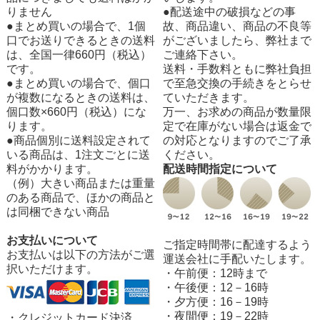
りません
●配送途中の破損などの事
●まとめ買いの場合で、1個
故、商品違い、商品の不良等
口でお送りできるときの送料
がございましたら、弊社まで
は、全国一律660円（税込）
ご連絡下さい。
です。
送料・手数料ともに弊社負担
●まとめ買いの場合で、個口
で至急交換の手続きをとらせ
が複数になるときの送料は、
ていただきます。
個口数×660円（税込）にな
万一、お求めの商品が数量限
ります。
定で在庫がない場合は返金で
●商品個別に送料設定されて
の対応となりますのでご了承
いる商品は、1注文ごとに送
ください。
料がかかります。
配送時間指定について
（例）大きい商品または重量
のある商品で、ほかの商品と
は同梱できない商品
お支払いについて
ご指定時間帯に配達するよう
お支払いは以下の方法がご選
運送会社に手配いたします。
択いただけます。
・午前便：12時まで
・午後便：12－16時
・夕方便：16－19時
・夜間便：19－22時
・クレジットカード決済