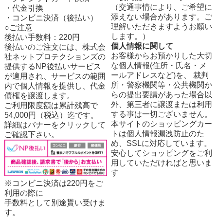
（交通事情により、ご希望に
・代金引換
添えない場合があります。ご
・コンビニ決済（後払い）
理解いただきますようお願い
○ご注意
します。）
後払い手数料：220円
個人情報に関して
後払いのご注文には、株式会
お客様からお預かりした大切
社ネットプロテクションズの
な個人情報(住所・氏名・メ
提供するNP後払いサービス
ールアドレスなど)を、 裁判
が適用され、サービスの範囲
所・警察機関等・公共機関か
内で個人情報を提供し、代金
らの提出要請があった場合以
債権を譲渡します。
外、第三者に譲渡または利用
ご利用限度額は累計残高で
する事は一切ございません。
54,000円（税込）迄です。
本サイトのショッピングカー
詳細はバナーをクリックして
トは個人情報漏洩防止のた
ご確認下さい。
め、SSLに対応しています。
安心してショッピングをご利
用していただければと思いま
す
※コンビニ決済は220円をご
利用の際に
手数料として別途貰い受けま
す。